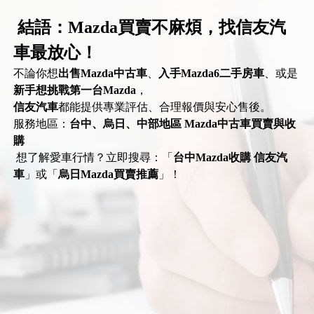
結語：Mazda買賣不麻煩，找信友汽
車最放心！
不論你想
出售Mazda中古車
、
入手Mazda6二手房車
、或是
新手想挑戰第一台Mazda
，
信友汽車
都能提供專業評估、合理報價與安心售後。
服務地區：
台中、烏日、中部地區 Mazda中古車買賣與收
購
想了解愛車行情？立即搜尋：「
台中Mazda收購 信友汽
車
」或「
烏日Mazda買賣推薦
」！