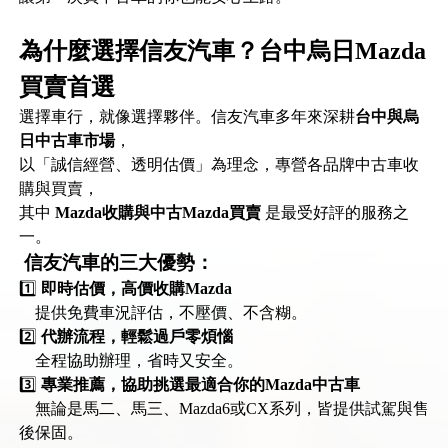
為什麼選擇信友汽車？台中烏日Mazda
買賣首選
選擇車行，就像選擇夥伴。信友汽車多年來深耕
台中與烏
日中古車市場
，
以「誠信經營、透明估價」為理念，專營各品牌中古車收
購與買賣，
其中
Mazda收購與中古Mazda買賣
是最受好評的服務之
一。
信友汽車的三大優勢：
1️⃣
即時估價，高價收購Mazda
提供免費車況評估，不壓價、不含糊。
2️⃣
代辦流程，輕鬆過戶零煩惱
全程協助辦理，省時又安全。
3️⃣
專業推薦，協助挑選最適合你的Mazda中古車
無論是馬二、馬三、Mazda6或CX系列，皆提供試駕與售
後保固。