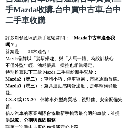
手Mazda收購,台中買中古車,台中
二手車收購
許多剛領駕照的新手駕駛常問：「
Mazda中古車適合我
嗎？
」
答案是——非常適合！
Mazda品牌以「駕馭樂趣」與「人馬一體」為設計核心，
不僅外型年輕、油耗優異，操控也相當穩定。
特別推薦以下三款 Mazda 二手車給新手駕駛：
Mazda2（馬二）
：車體小巧，停車容易，市區通勤首選。
Mazda3（馬三）
：兼具運動感與舒適度，是年輕族群最
愛。
CX-3 或 CX-30
：休旅車外型高質感，視野佳、安全配備完
善。
信友汽車的專業團隊會協助新手挑選最合適的車款，並提
供
試駕、分期與保固服務
，
讓第一次買中古車的你也能安心上路。